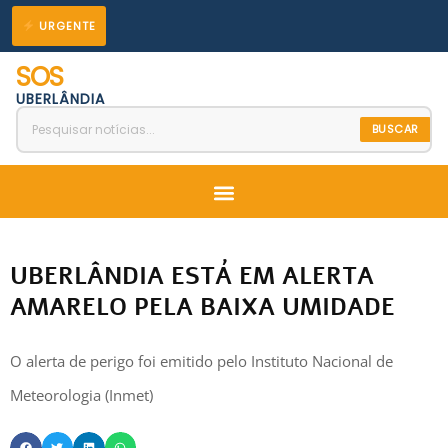
Ir
URGENTE
para
SOS
o
UBERLÂNDIA
conteúdo
BUSCAR
Menu
UBERLÂNDIA ESTÁ EM ALERTA
AMARELO PELA BAIXA UMIDADE
O alerta de perigo foi emitido pelo Instituto Nacional de
Meteorologia (Inmet)