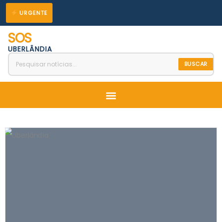
Ir
URGENTE
para
SOS
o
UBERLÂNDIA
conteúdo
BUSCAR
Menu