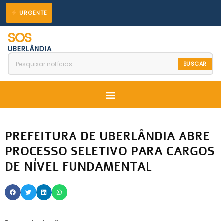
Ir
URGENTE
para
SOS
o
UBERLÂNDIA
conteúdo
BUSCAR
Menu
PREFEITURA DE UBERLÂNDIA ABRE
PROCESSO SELETIVO PARA CARGOS
DE NÍVEL FUNDAMENTAL