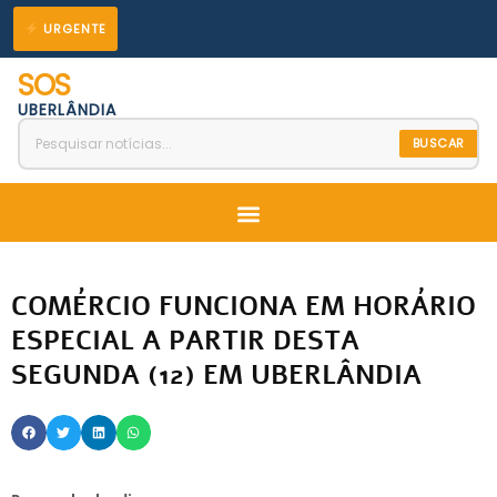
Ir
URGENTE
para
SOS
o
UBERLÂNDIA
conteúdo
BUSCAR
Menu
COMÉRCIO FUNCIONA EM HORÁRIO
ESPECIAL A PARTIR DESTA
SEGUNDA (12) EM UBERLÂNDIA