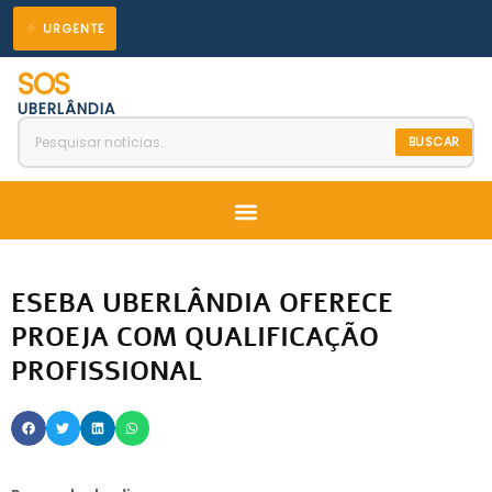
Ir
URGENTE
para
SOS
o
UBERLÂNDIA
conteúdo
BUSCAR
Menu
ESEBA UBERLÂNDIA OFERECE
PROEJA COM QUALIFICAÇÃO
PROFISSIONAL