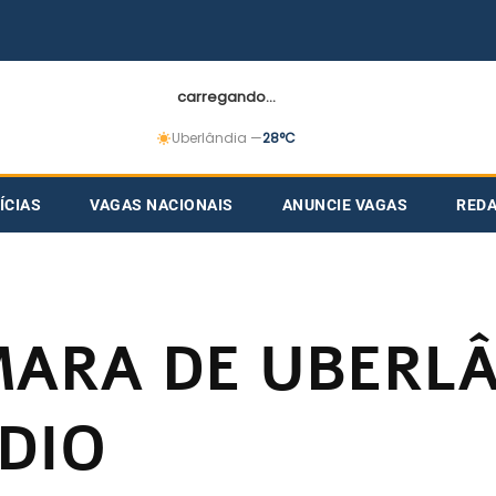
carregando...
Uberlândia —
28°C
ÍCIAS
VAGAS NACIONAIS
ANUNCIE VAGAS
RED
ARA DE UBERL
DIO