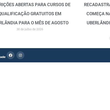
RIÇÕES ABERTAS PARA CURSOS DE
RECADASTRA
QUALIFICAÇÃO GRATUITOS EM
COMEÇA N
RLÂNDIA PARA O MÊS DE AGOSTO
UBERLÂNDI
30 de julho de 2026
F
I
dade
a
n
c
s
e
t
b
a
o
g
o
r
k
a
m