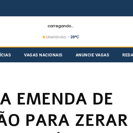
carregando...
Uberlândia —
28°C
ÍCIAS
VAGAS NACIONAIS
ANUNCIE VAGAS
RED
TA EMENDA DE
O PARA ZERAR 