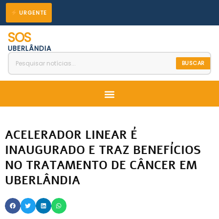
Ir
URGENTE
para
SOS
o
UBERLÂNDIA
conteúdo
BUSCAR
Menu
ACELERADOR LINEAR É
INAUGURADO E TRAZ BENEFÍCIOS
NO TRATAMENTO DE CÂNCER EM
UBERLÂNDIA