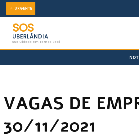
Ir
URGENTE
para
SOS
o
UBERLÂNDIA
conteúdo
Sua Cidade em Tempo Real
NOT
VAGAS DE EMP
30/11/2021