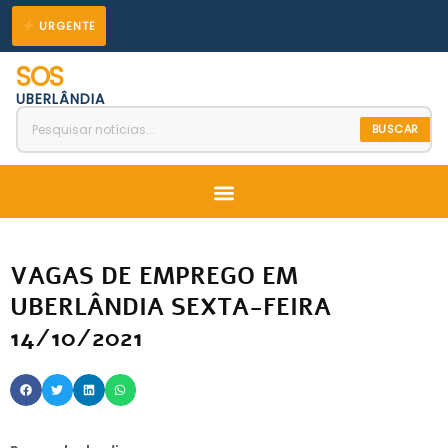
Ir
URGENTE
para
SOS
o
UBERLÂNDIA
conteúdo
BUSCAR
Menu
VAGAS DE EMPREGO EM
UBERLÂNDIA SEXTA-FEIRA
14/10/2021