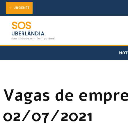
Ir
URGENTE
para
SOS
o
UBERLÂNDIA
conteúdo
Sua Cidade em Tempo Real
NOT
Vagas de empre
02/07/2021