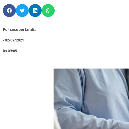
Por
sosuberlandia
-
02/07/2021
às
09:05