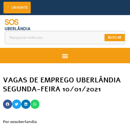
Ir
URGENTE
para
SOS
o
UBERLÂNDIA
conteúdo
BUSCAR
Menu
VAGAS DE EMPREGO UBERLÂNDIA
SEGUNDA-FEIRA 10/01/2021
Por
sosuberlandia