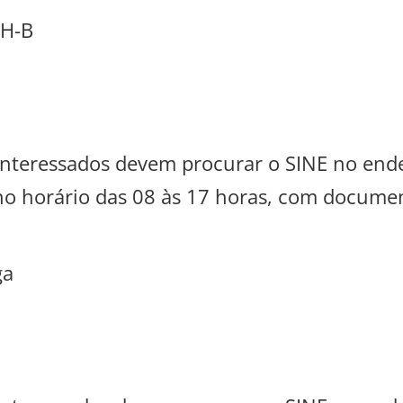
NH-B
s interessados devem procurar o SINE no en
 no horário das 08 às 17 horas, com documen
ga