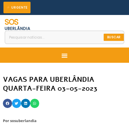
Ir
URGENTE
para
SOS
o
UBERLÂNDIA
conteúdo
BUSCAR
Menu
VAGAS PARA UBERLÂNDIA
QUARTA-FEIRA 03-05-2023
Por
sosuberlandia