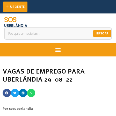
Ir
URGENTE
para
SOS
o
UBERLÂNDIA
conteúdo
BUSCAR
Menu
VAGAS DE EMPREGO PARA
UBERLÂNDIA 29-08-22
Por
sosuberlandia