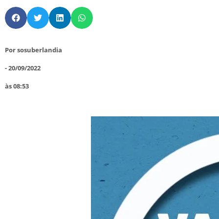
Por
sosuberlandia
-
20/09/2022
às
08:53