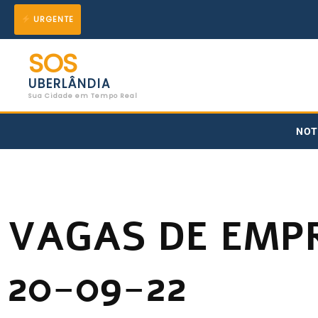
Ir
URGENTE
para
SOS
o
UBERLÂNDIA
conteúdo
Sua Cidade em Tempo Real
NOT
VAGAS DE EMP
20-09-22