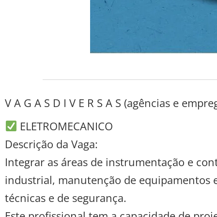
V A G A S D I V E R S A S (agências e empre
ELETROMECANICO
Descrição da Vaga:
Integrar as áreas de instrumentação e cont
industrial, manutenção de equipamentos e 
técnicas e de segurança.
Este profissional tem a capacidade de proj