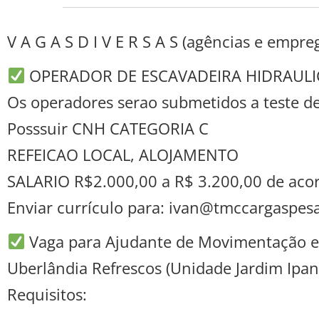
V A G A S D I V E R S A S (agências e empre
OPERADOR DE ESCAVADEIRA HIDRAULI
Os operadores serao submetidos a teste de
Posssuir CNH CATEGORIA C
REFEICAO LOCAL, ALOJAMENTO
SALARIO R$2.000,00 a R$ 3.200,00 de acordo
Enviar currículo para: ivan@tmccargaspes
Vaga para Ajudante de Movimentação 
Uberlândia Refrescos (Unidade Jardim Ipa
Requisitos: