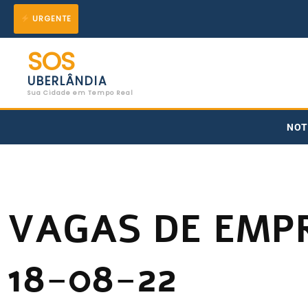
Ir
URGENTE
para
SOS
o
UBERLÂNDIA
conteúdo
Sua Cidade em Tempo Real
NOT
VAGAS DE EMP
18-08-22