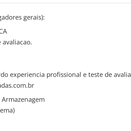
gadores gerais):
CA
 avaliacao.
 experiencia profissional e teste de avali
adas.com.br
e Armazenagem
nema)