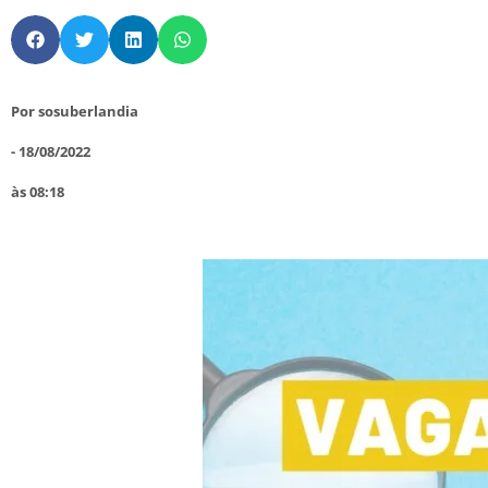
Por
sosuberlandia
-
18/08/2022
às
08:18