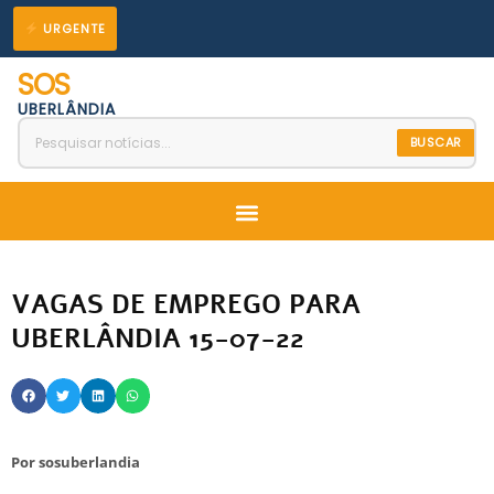
Ir
URGENTE
para
SOS
o
UBERLÂNDIA
conteúdo
BUSCAR
Menu
VAGAS DE EMPREGO PARA
UBERLÂNDIA 15-07-22
Por
sosuberlandia