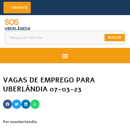
Ir
URGENTE
para
SOS
o
UBERLÂNDIA
conteúdo
BUSCAR
Menu
VAGAS DE EMPREGO PARA
UBERLÂNDIA 07-03-23
Por
sosuberlandia