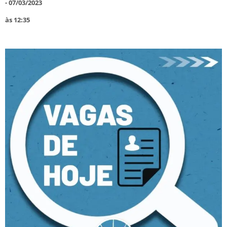
-
07/03/2023
às
12:35