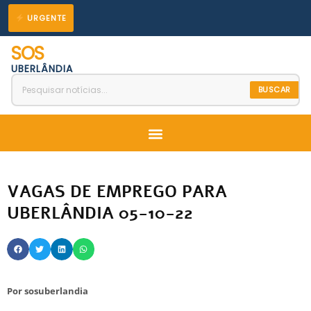
Ir
URGENTE
para
SOS
o
UBERLÂNDIA
conteúdo
BUSCAR
Menu
VAGAS DE EMPREGO PARA
UBERLÂNDIA 05-10-22
Por
sosuberlandia