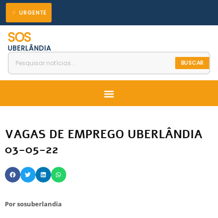
Ir
URGENTE
para
SOS
o
UBERLÂNDIA
conteúdo
BUSCAR
Menu
VAGAS DE EMPREGO UBERLÂNDIA
03-05-22
Por
sosuberlandia