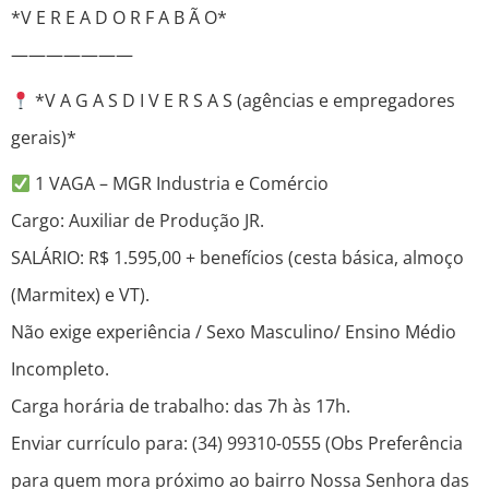
*V E R E A D O R F A B Ã O*
———————
*V A G A S D I V E R S A S (agências e empregadores
gerais)*
1 VAGA – MGR Industria e Comércio
Cargo: Auxiliar de Produção JR.
SALÁRIO: R$ 1.595,00 + benefícios (cesta básica, almoço
(Marmitex) e VT).
Não exige experiência / Sexo Masculino/ Ensino Médio
Incompleto.
Carga horária de trabalho: das 7h às 17h.
Enviar currículo para: (34) 99310-0555 (Obs Preferência
para quem mora próximo ao bairro Nossa Senhora das