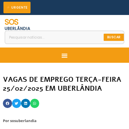
Ir
URGENTE
para
SOS
o
UBERLÂNDIA
conteúdo
BUSCAR
Menu
VAGAS DE EMPREGO TERÇA-FEIRA
25/02/2025 EM UBERLÂNDIA
Por
sosuberlandia