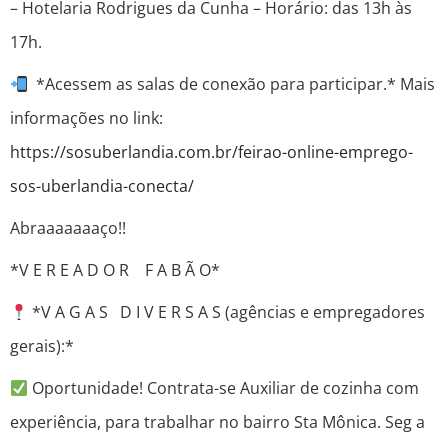
– Hotelaria Rodrigues da Cunha – Horário: das 13h às
17h.
*Acessem as salas de conexão para participar.* Mais
informações no link:
https://sosuberlandia.com.br/feirao-online-emprego-
sos-uberlandia-conecta/
Abraaaaaaaço!!
*V E R E A D O R F A B Ã O*
*V A G A S D I V E R S A S (agências e empregadores
gerais):*
Oportunidade! Contrata-se Auxiliar de cozinha com
experiência, para trabalhar no bairro Sta Mônica. Seg a