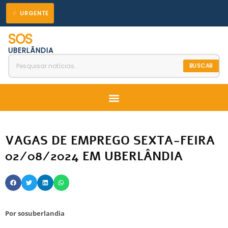
Ir
URGENTE
para
SOS
o
UBERLÂNDIA
conteúdo
BUSCAR
Menu
VAGAS DE EMPREGO SEXTA-FEIRA
02/08/2024 EM UBERLÂNDIA
Por
sosuberlandia