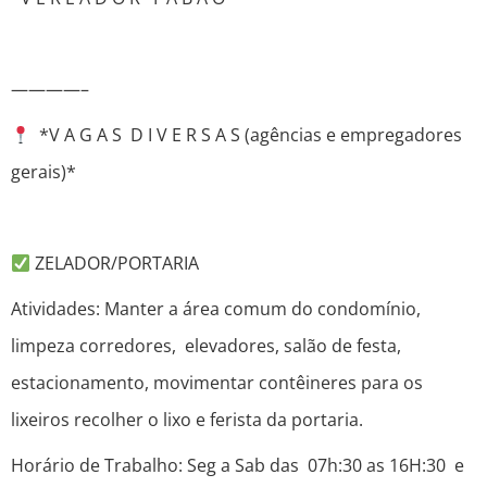
————–
*V A G A S D I V E R S A S (agências e empregadores
gerais)*
ZELADOR/PORTARIA
Atividades: Manter a área comum do condomínio,
limpeza corredores, elevadores, salão de festa,
estacionamento, movimentar contêineres para os
lixeiros recolher o lixo e ferista da portaria.
Horário de Trabalho: Seg a Sab das 07h:30 as 16H:30 e