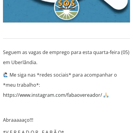
Seguem as vagas de emprego para esta quarta-feira (05)
em Uberlândia.
Me siga nas *redes sociais* para acompanhar o
*meu trabalho*:
https://www.instagram.com/fabaovereador/
Abraaaaaço!!!
*V E R E A D O R F A B Ã O*