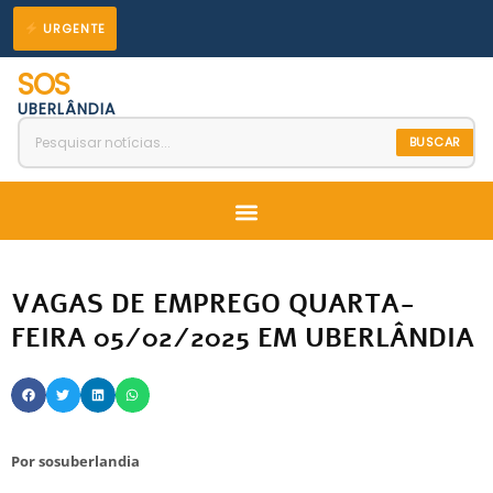
Ir
URGENTE
para
SOS
o
UBERLÂNDIA
conteúdo
BUSCAR
Menu
VAGAS DE EMPREGO QUARTA-
FEIRA 05/02/2025 EM UBERLÂNDIA
Por
sosuberlandia