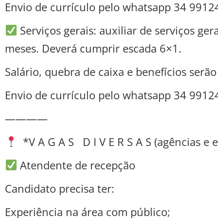
Envio de currículo pelo whatsapp 34 9912
Serviços gerais: auxiliar de serviços g
meses. Deverá cumprir escada 6×1.
Salário, quebra de caixa e benefícios serã
Envio de currículo pelo whatsapp 34 9912
————
*V A G A S D I V E R S A S (agências e 
Atendente de recepção
Candidato precisa ter:
Experiência na área com público;