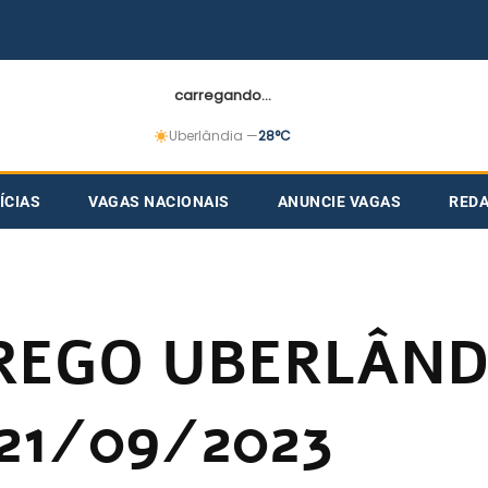
carregando...
Uberlândia —
28°C
ÍCIAS
VAGAS NACIONAIS
ANUNCIE VAGAS
RED
REGO UBERLÂND
21/09/2023