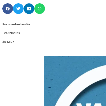
Por
sosuberlandia
-
21/09/2023
às
12:07