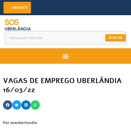
Ir
URGENTE
para
SOS
o
UBERLÂNDIA
conteúdo
BUSCAR
Menu
VAGAS DE EMPREGO UBERLÂNDIA
16/03/22
Por
sosuberlandia