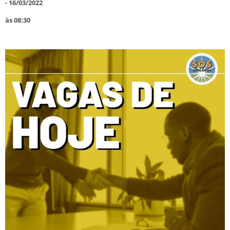
-
16/03/2022
às
08:30