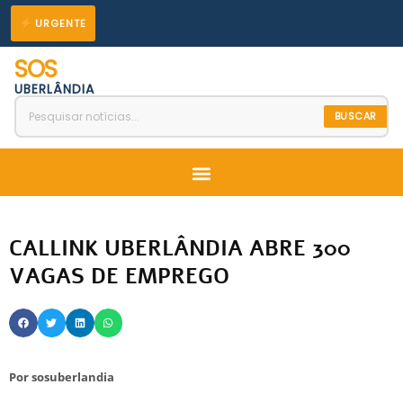
Ir
URGENTE
para
SOS
o
UBERLÂNDIA
conteúdo
BUSCAR
Menu
CALLINK UBERLÂNDIA ABRE 300
VAGAS DE EMPREGO
Por
sosuberlandia