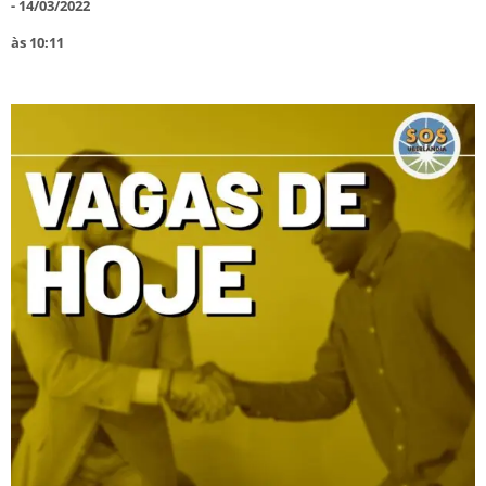
-
14/03/2022
às
10:11