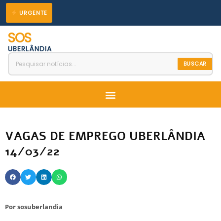
Ir
URGENTE
para
SOS
o
UBERLÂNDIA
conteúdo
BUSCAR
Menu
VAGAS DE EMPREGO UBERLÂNDIA
14/03/22
Por
sosuberlandia