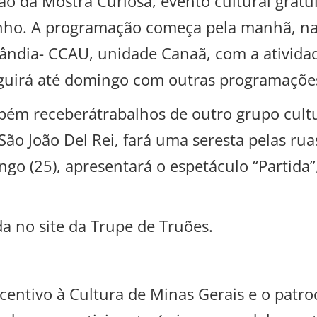
o da Mostra Curiosa, evento cultural gratui
nho. A programação começa pela manhã, na s
ândia- CCAU, unidade Canaã, com a atividad
seguirá até domingo com outras programaçõe
bém receberátrabalhos de outro grupo cultu
São João Del Rei, fará uma seresta pelas ru
ngo (25), apresentará o espetáculo “Partida
a no site da Trupe de Truões.
centivo à Cultura de Minas Gerais e o patroc