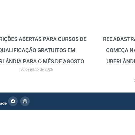
RIÇÕES ABERTAS PARA CURSOS DE
RECADASTRA
QUALIFICAÇÃO GRATUITOS EM
COMEÇA N
RLÂNDIA PARA O MÊS DE AGOSTO
UBERLÂNDI
30 de julho de 2026
F
I
dade
a
n
c
s
e
t
b
a
o
g
o
r
k
a