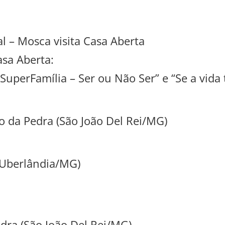
l – Mosca visita Casa Aberta
asa Aberta:
, “SuperFamília – Ser ou Não Ser” e “Se a vida
 da Pedra (São João Del Rei/MG)
(Uberlândia/MG)
dra (São João Del Rei/MG)