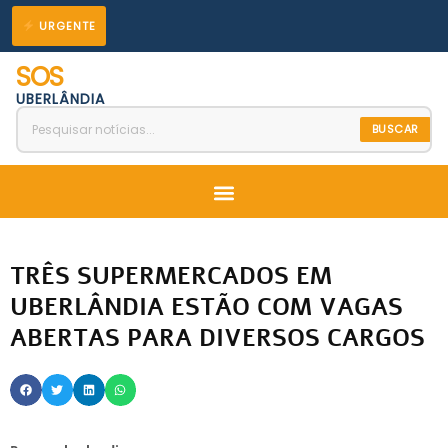
Ir
URGENTE
para
SOS
o
UBERLÂNDIA
conteúdo
BUSCAR
Menu
TRÊS SUPERMERCADOS EM
UBERLÂNDIA ESTÃO COM VAGAS
ABERTAS PARA DIVERSOS CARGOS