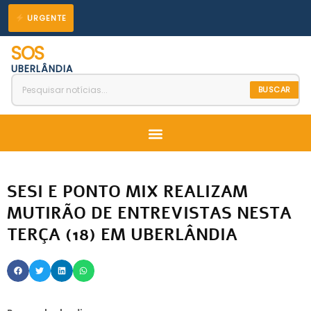
Ir
URGENTE
para
SOS
o
UBERLÂNDIA
conteúdo
BUSCAR
Menu
SESI E PONTO MIX REALIZAM
MUTIRÃO DE ENTREVISTAS NESTA
TERÇA (18) EM UBERLÂNDIA