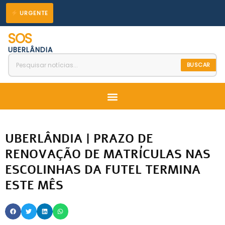
Ir
URGENTE
para
SOS
o
UBERLÂNDIA
conteúdo
BUSCAR
Menu
UBERLÂNDIA | PRAZO DE
RENOVAÇÃO DE MATRÍCULAS NAS
ESCOLINHAS DA FUTEL TERMINA
ESTE MÊS