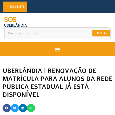
Ir
URGENTE
para
SOS
o
UBERLÂNDIA
conteúdo
BUSCAR
Menu
UBERLÂNDIA | RENOVAÇÃO DE
MATRÍCULA PARA ALUNOS DA REDE
PÚBLICA ESTADUAL JÁ ESTÁ
DISPONÍVEL