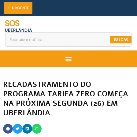
Ir
URGENTE
para
SOS
o
UBERLÂNDIA
conteúdo
BUSCAR
Menu
RECADASTRAMENTO DO
PROGRAMA TARIFA ZERO COMEÇA
NA PRÓXIMA SEGUNDA (26) EM
UBERLÂNDIA