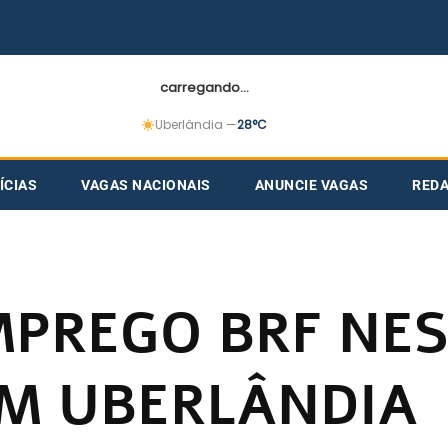
carregando...
Uberlândia —
28°C
ÍCIAS
VAGAS NACIONAIS
ANUNCIE VAGAS
RED
MPREGO BRF NE
EM UBERLÂNDIA