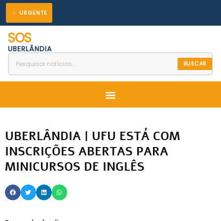
Ir
URGENTE
para
SOS
o
UBERLÂNDIA
conteúdo
BUSCAR
Menu
UBERLÂNDIA | UFU ESTÁ COM
INSCRIÇÕES ABERTAS PARA
MINICURSOS DE INGLÊS