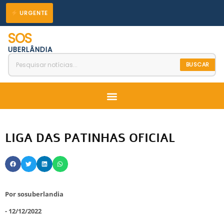
Ir
URGENTE
para
SOS
o
UBERLÂNDIA
conteúdo
BUSCAR
Menu
LIGA DAS PATINHAS OFICIAL
Por
sosuberlandia
-
12/12/2022