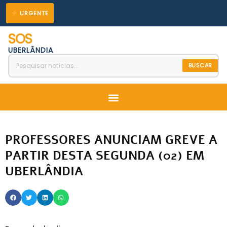
Ir
URGENTE
para
SOS
o
UBERLÂNDIA
conteúdo
BUSCAR
Menu
PROFESSORES ANUNCIAM GREVE A
PARTIR DESTA SEGUNDA (02) EM
UBERLÂNDIA