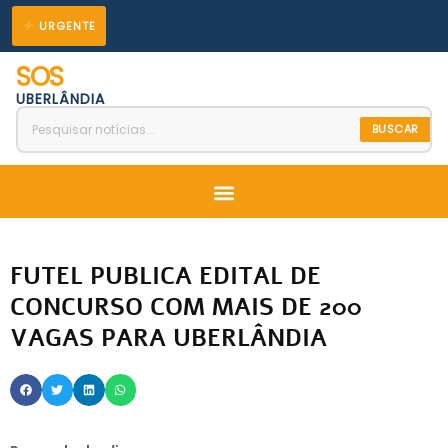
Ir
URGENTE
para
SOS
o
UBERLÂNDIA
conteúdo
BUSCAR
Menu
FUTEL PUBLICA EDITAL DE
CONCURSO COM MAIS DE 200
VAGAS PARA UBERLÂNDIA