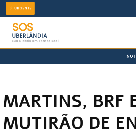
Ir
URGENTE
para
SOS
o
UBERLÂNDIA
conteúdo
Sua Cidade em Tempo Real
NOT
MARTINS, BRF 
MUTIRÃO DE E