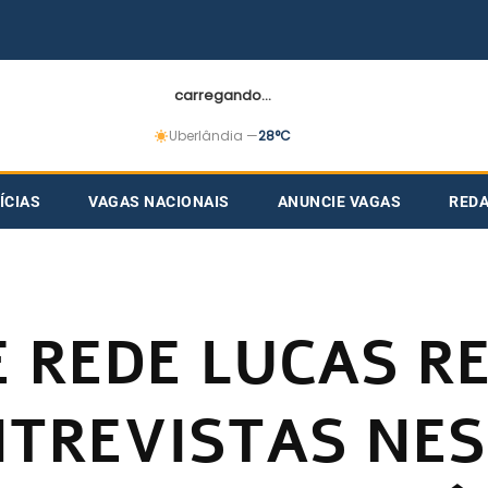
carregando...
Uberlândia —
28°C
ÍCIAS
VAGAS NACIONAIS
ANUNCIE VAGAS
RED
E REDE LUCAS R
NTREVISTAS NE