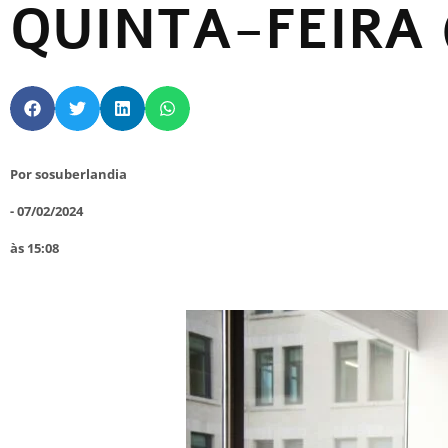
QUINTA-FEIRA 
Por
sosuberlandia
-
07/02/2024
às
15:08