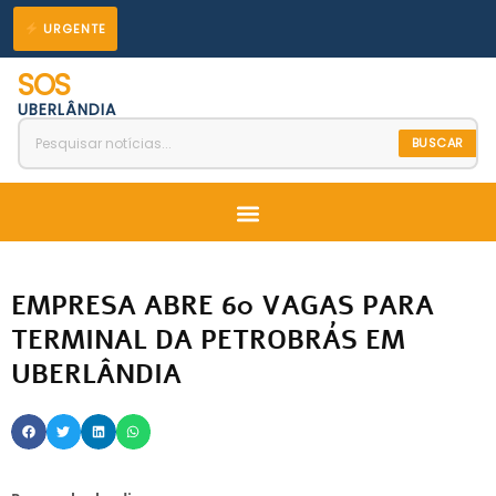
Ir
URGENTE
para
SOS
o
UBERLÂNDIA
conteúdo
BUSCAR
Menu
EMPRESA ABRE 60 VAGAS PARA
TERMINAL DA PETROBRÁS EM
UBERLÂNDIA