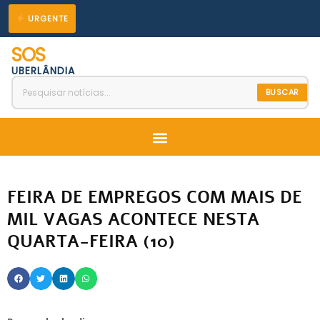
Ir
URGENTE
para
SOS
o
UBERLÂNDIA
conteúdo
BUSCAR
Menu
FEIRA DE EMPREGOS COM MAIS DE
MIL VAGAS ACONTECE NESTA
QUARTA-FEIRA (10)