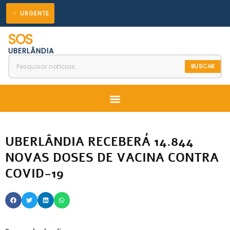
Ir
URGENTE
para
SOS
o
UBERLÂNDIA
conteúdo
BUSCAR
Menu
UBERLÂNDIA RECEBERÁ 14.844
NOVAS DOSES DE VACINA CONTRA
COVID-19