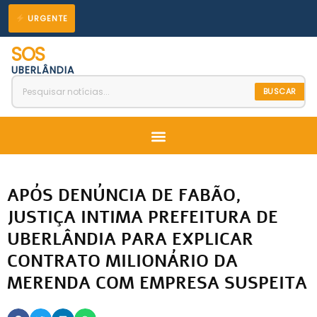
Ir
URGENTE
para
SOS
o
UBERLÂNDIA
conteúdo
BUSCAR
Menu
APÓS DENÚNCIA DE FABÃO,
JUSTIÇA INTIMA PREFEITURA DE
UBERLÂNDIA PARA EXPLICAR
CONTRATO MILIONÁRIO DA
MERENDA COM EMPRESA SUSPEITA