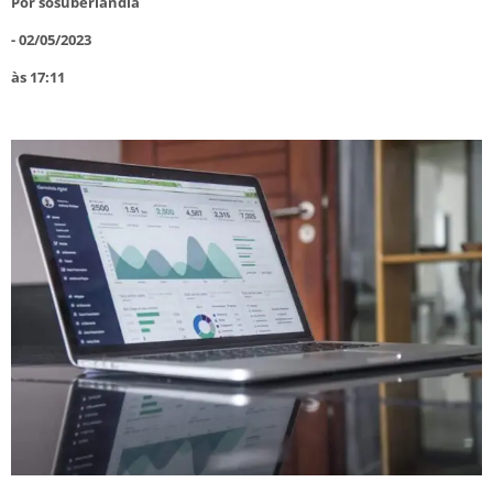
Por
sosuberlandia
-
02/05/2023
às
17:11