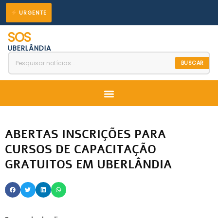
Ir
URGENTE
para
SOS
o
UBERLÂNDIA
conteúdo
BUSCAR
Menu
ABERTAS INSCRIÇÕES PARA
CURSOS DE CAPACITAÇÃO
GRATUITOS EM UBERLÂNDIA