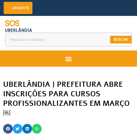
Ir
URGENTE
para
SOS
o
UBERLÂNDIA
conteúdo
BUSCAR
Menu
UBERLÂNDIA | PREFEITURA ABRE
INSCRIÇÕES PARA CURSOS
PROFISSIONALIZANTES EM MARÇO
￼