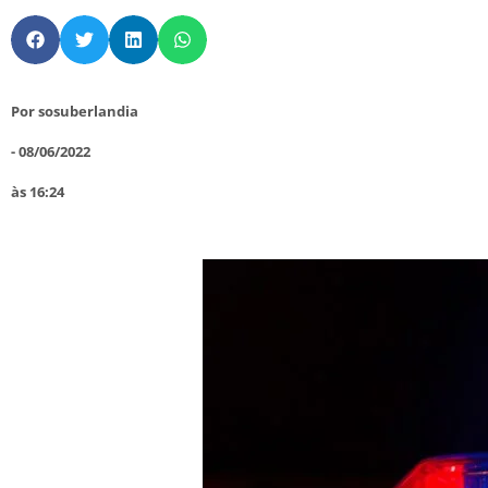
Por
sosuberlandia
-
08/06/2022
às
16:24