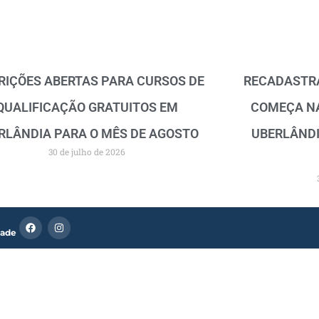
RIÇÕES ABERTAS PARA CURSOS DE
RECADASTRA
QUALIFICAÇÃO GRATUITOS EM
COMEÇA N
RLÂNDIA PARA O MÊS DE AGOSTO
UBERLÂNDI
30 de julho de 2026
F
I
dade
a
n
c
s
e
t
b
a
o
g
o
r
k
a
m