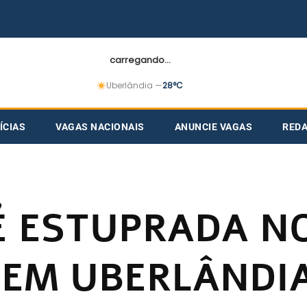
carregando...
Uberlândia —
28°C
ÍCIAS
VAGAS NACIONAIS
ANUNCIE VAGAS
RED
É ESTUPRADA N
 EM UBERLÂNDI