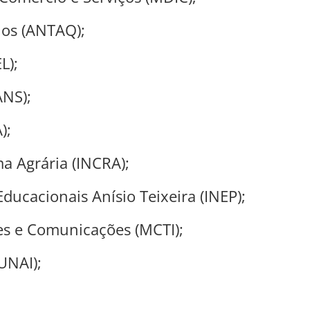
ios (ANTAQ);
L);
ANS);
);
a Agrária (INCRA);
ducacionais Anísio Teixeira (INEP);
ões e Comunicações (MCTI);
UNAI);