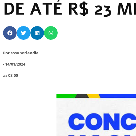
DE ATÉ R$ 23 M
Por
sosuberlandia
-
14/01/2024
às
08:00