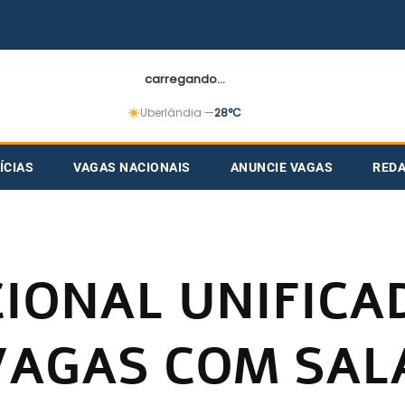
carregando...
Uberlândia —
28°C
ÍCIAS
VAGAS NACIONAIS
ANUNCIE VAGAS
RED
IONAL UNIFICA
VAGAS COM SAL