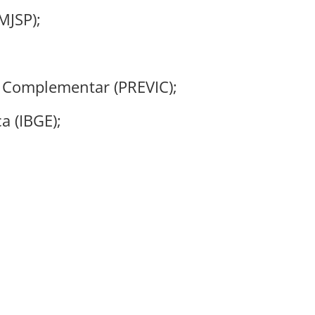
MJSP);
a Complementar (PREVIC);
ca (IBGE);