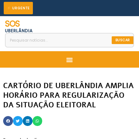
Ir
URGENTE
para
SOS
o
UBERLÂNDIA
conteúdo
BUSCAR
Menu
CARTÓRIO DE UBERLÂNDIA AMPLIA
HORÁRIO PARA REGULARIZAÇÃO
DA SITUAÇÃO ELEITORAL