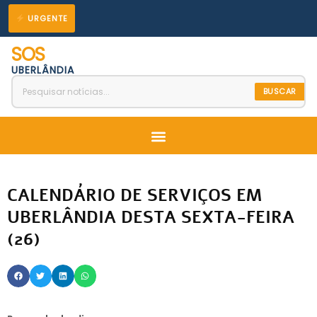
Ir
URGENTE
para
SOS
o
UBERLÂNDIA
conteúdo
BUSCAR
Menu
CALENDÁRIO DE SERVIÇOS EM
UBERLÂNDIA DESTA SEXTA-FEIRA
(26)